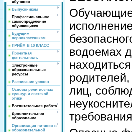
обучения
Обучающиес
Выпускникам
Профессиональное
самоопределение
исполнение
обучающихся
Будущим
безопасног
первоклассникам
ПРИЁМ В 10 КЛАСС
водоемах 
Проектная
деятельность
находиться
Электронные
образовательные
родителей,
ресурсы
Расписание уроков
лиц, соблю
Основы религиозных
культур и светской
этики
неукосните
Воспитательная работа
требования
Дополнительное
образование
Организация питания в
образовательной