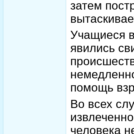
затем пост
вытаскивае
Учащиеся в
явились св
происшест
немедленно
помощь взр
Во всех сл
извлеченно
человека н