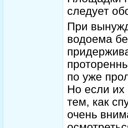
следует об
При вынуж
водоема бе
придержив
проторенны
по уже про
Но если их 
тем, как сп
очень вним
осмотретьс