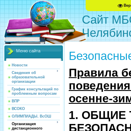
Вер
Сайт МБ
Челябин
Меню сайта
Безопасны
Новости
Правила б
Сведения об
образовательной
организации
поведения
График консультаций по
проблемным вопросам
осенне-зи
ВПР
ВСОКО
1. ОБЩИЕ
ОЛИМПИАДЫ. ВсОШ
БЕЗОПАС
Организация
дистанционного