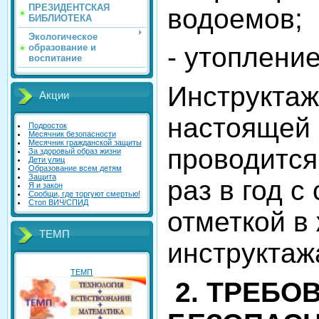
ПРЕЗИДЕНТСКАЯ
водоемов;
БИБЛИОТЕКА
Экологическое
образование и
- утопление
воспитание
Инструктаж
Акции
настоящей 
Подросток
Месячник безопасности
Месячник гражданской защиты
проводится
За здоровый образ жизни
Дети улиц
Образование всем детям
Защита
раз в год 
Я и закон
Сообщи, где торгуют смертью!
Стоп ВИЧ/СПИД
отметкой в
ТЕМП
инструктаж
ТЕМП
2. ТРЕБО