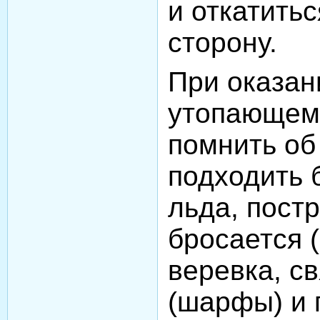
и откатитьс
сторону.
При оказа
утопающем
помнить об
подходить 
льда, пост
бросается 
веревка, с
(шарфы) и п