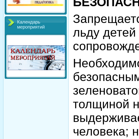
БЕЗОПАСН
Запрещаетс
Календарь
мероприятий
льду детей 
сопровожде
Необходимо
безопасным
зеленовато
толщиной н
выдерживае
человека; 