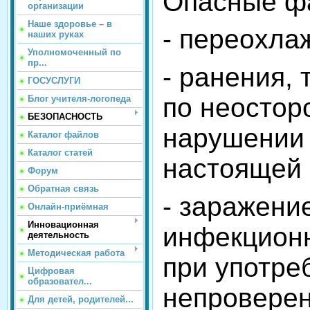
Опасные ф
организации
Наше здоровье – в
- переохла
наших руках
Уполномоченный по
пр...
- ранения,
ГОСУСЛУГИ
по неостор
Блог учителя-логопеда
БЕЗОПАСНОСТЬ
нарушении
Каталог файлов
Каталог статей
настоящей 
Форум
Обратная связь
- заражени
Онлайн-приёмная
Инновационная
инфекцион
деятельность
Методическая работа
при употре
Цифровая
образовател...
непровере
Для детей, родителей...